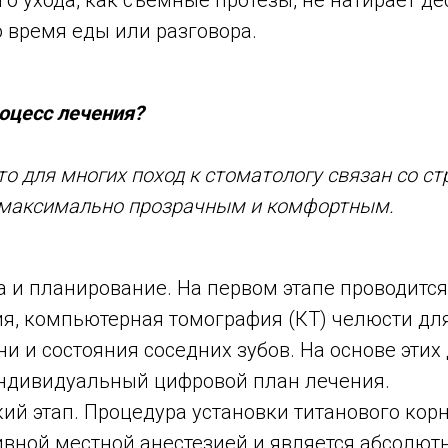
о ухода, как съемные протезы, не натирает де
 время еды или разговора.
оцесс лечения?
о для многих поход к стоматологу связан со ст
 максимально прозрачным и комфортным.
 и планирование. На первом этапе проводитс
ия, компьютерная томография (КТ) челюсти дл
ни и состояния соседних зубов. На основе этих
индивидуальный цифровой план лечения.
ий этап. Процедура установки титанового кор
вной местной анестезией и является абсолют