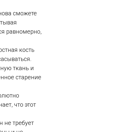
нова сможете
ытывая
ся равномерно,
юстная кость
сасываться.
тную ткань и
енное старение
солютно
ает, что этот
н не требует