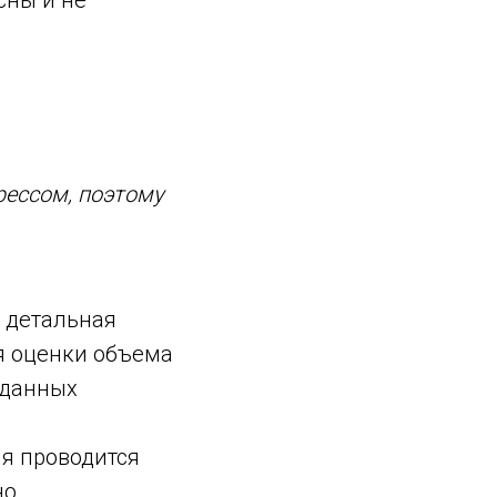
сны и не
рессом, поэтому
я детальная
я оценки объема
 данных
ня проводится
но