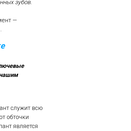
нных зубов.
мент —
.
ке
ключевые
 нашим
ант служит всю
ют обточки
лант является