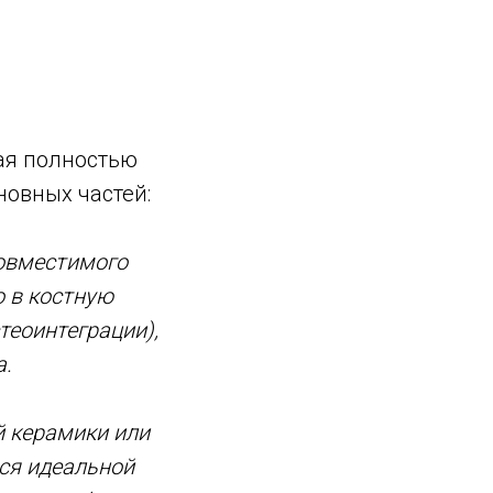
ая полностью
новных частей:
совместимого
о в костную
теоинтеграции),
а.
й керамики или
ся идеальной