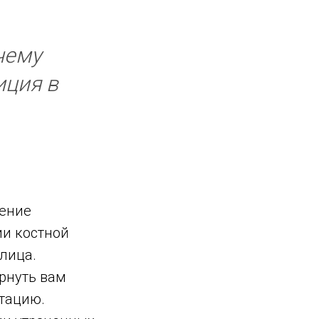
чему
иция в
шение
ии костной
лица.
рнуть вам
тацию.