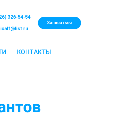
26) 326-54-54
Записаться
calf@list.ru
ТИ
КОНТАКТЫ
антов