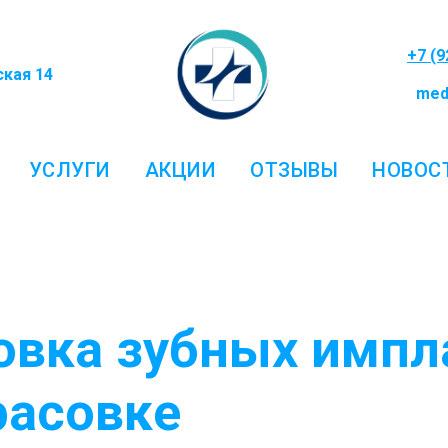
+7 (9
ская 14
medi
УСЛУГИ
АКЦИИ
ОТЗЫВЫ
НОВОС
овка зубных импл
расовке