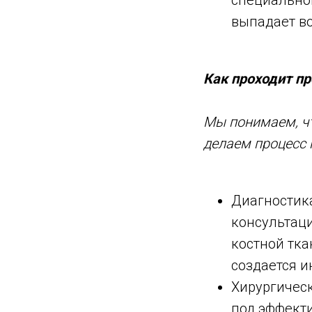
специальног
выпадает во
Как проходит пр
Мы понимаем, чт
делаем процесс
Диагностика
консультац
костной тка
создается 
Хирургическ
под эффекти