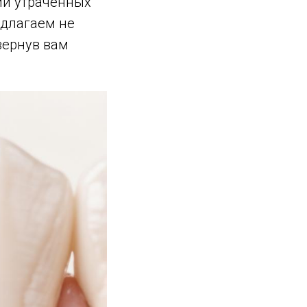
ии утраченных
едлагаем не
вернув вам